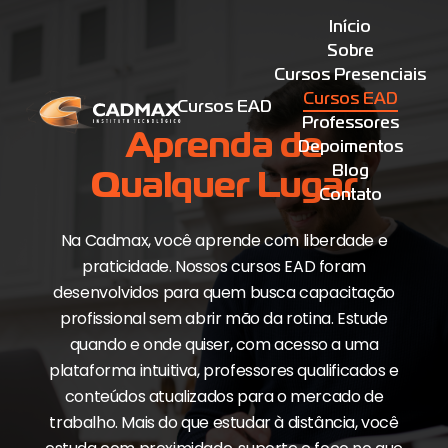
Início
Sobre
Cursos Presenciais
Cursos EAD
Cursos EAD
Professores
Aprenda de
Depoimentos
Blog
Qualquer Lugar
Contato
Na Cadmax, você aprende com liberdade e
praticidade. Nossos cursos EAD foram
desenvolvidos para quem busca capacitação
profissional sem abrir mão da rotina. Estude
quando e onde quiser, com acesso a uma
plataforma intuitiva, professores qualificados e
conteúdos atualizados para o mercado de
trabalho. Mais do que estudar à distância, você