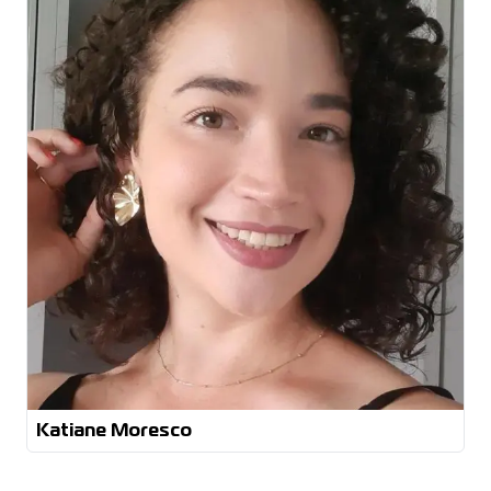
Auditoria Interna
ECB
Interpretação de Requisitos ISO/IEC 17025:2017
QAcademy Conhecendo a ISO 9001, 14001 e 45001
Academia Qualiseg Auditoria Líder ISO 9001
FM2S
Katiane Moresco