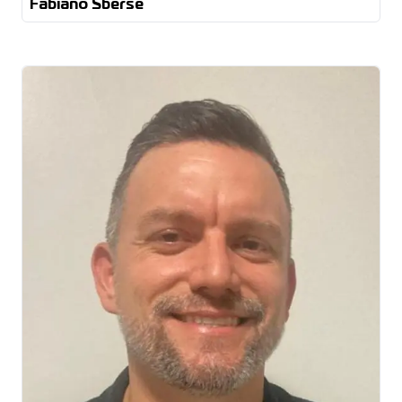
Fabiano Sberse
produção, manutenção, logística,
engenharia e melhoria contínua
gestão de equipes, otimização de
processos e aumento de produtividade
indicadores de performance (KPI’s)
planejamento e controle de produção
qualidade
e custos
Lean
Manufacturing, Kaizen, Six Sigma e TPM
SAP, TOTVS e SESUIT
Normas Regulamentadoras (NR’s)