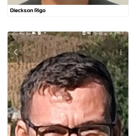
Sistemas de Gestão Integrada (ISO 9001, 14001 e
50001)
Dieckson Rigo
Engenharia Elétrica (UFSM)
MBA em Engenharia de Produção – Lean
Manufacturing
Pós-Graduação em
Administração e Gestão Empresarial
Inglês
Espanhol intermediário
Engenheiro de Produção
pós-graduação em Gestão Empresarial
planejamento estratégico, gestão de pessoas,
sistemas de gestão e controle de indicadores
(KPI’s)
Louis Dreyfus
Company
Perlare Alumínios
Metalúrgica
Basso
PCP, OPEX, CAPEX e
gestão de armazéns
professor de nível
técnico e superior
Supply Chain, PCP, Gestão da Qualidade e